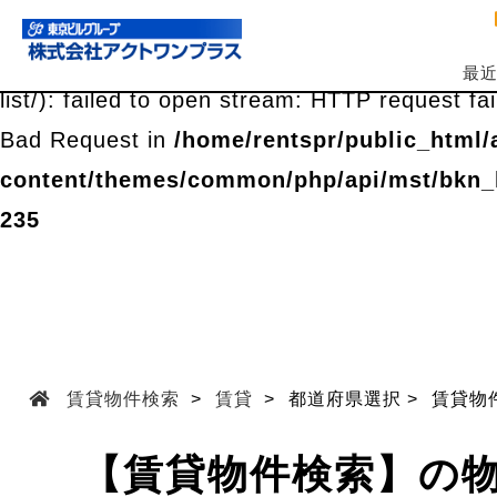
Warning
: file_get_contents(https://spr-cms.v
最
list/): failed to open stream: HTTP request f
Bad Request in
/home/rentspr/public_html/
content/themes/common/php/api/mst/bkn_l
235
賃貸物件検索
賃貸
都道府県選択
賃貸物
【賃貸物件検索】の